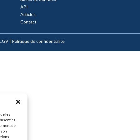
API
Articles
Contact
CGV
|
Politique de confidentialité
que les
onsentir à
tement de
r son
ctions.