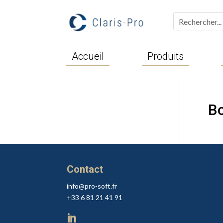
Accueil
Produits
Bo
Contact
info@pro-soft.fr
+33 6 81 21 41 91
