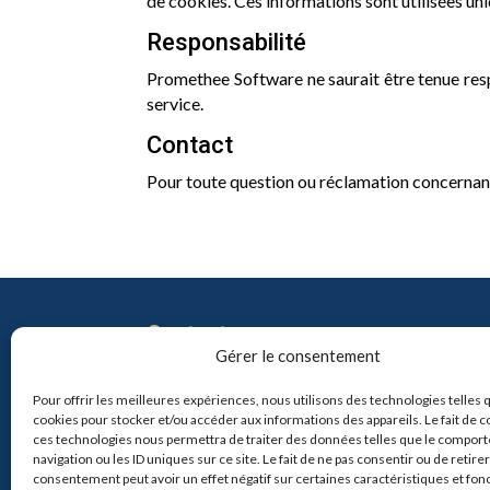
de cookies. Ces informations sont utilisées uni
Responsabilité
Promethee Software ne saurait être tenue respo
service.
Contact
Pour toute question ou réclamation concernant
Contact
Gérer le consentement
info@pro-soft.fr
+33 6 81 21 41 91
Pour offrir les meilleures expériences, nous utilisons des technologies telles 
cookies pour stocker et/ou accéder aux informations des appareils. Le fait de c

ces technologies nous permettra de traiter des données telles que le compor
navigation ou les ID uniques sur ce site. Le fait de ne pas consentir ou de retire
consentement peut avoir un effet négatif sur certaines caractéristiques et fon