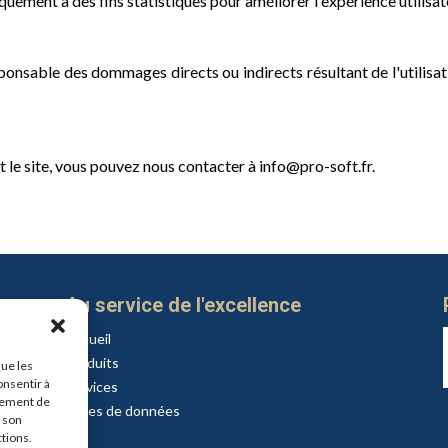
quement à des fins statistiques pour améliorer l'expérience utilisat
nsable des dommages directs ou indirects résultant de l'utilisati
 le site, vous pouvez nous contacter à
info@pro-soft.fr
.
Au service de l'excellence
Accueil
Produits
que les
onsentir à
Services
tement de
Bases de données
r son
API
ctions.