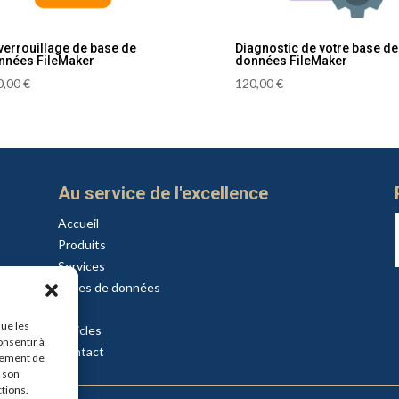
verrouillage de base de
Diagnostic de votre base de
nnées FileMaker
données FileMaker
0,00
€
120,00
€
Au service de l'excellence
Accueil
Produits
Services
Bases de données
API
que les
Articles
onsentir à
Contact
tement de
r son
ctions.