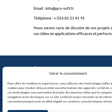
Email :
info@pro-soft.fr
Téléphone : +33 6 81 21 41 91
Nous serons ravis de discuter de vos projets 
vos idées en applications efficaces et perform
Contact
Gérer le consentement
info@pro-soft.fr
+33 6 81 21 41 91
Pour offrir les meilleures expériences, nous utilisons des technologies telles 
cookies pour stocker et/ou accéder aux informations des appareils. Le fait de c

ces technologies nous permettra de traiter des données telles que le compor
navigation ou les ID uniques sur ce site. Le fait de ne pas consentir ou de retire
consentement peut avoir un effet négatif sur certaines caractéristiques et fon