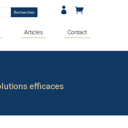


Articles
Contact
lutions efficaces