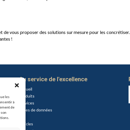
et de vous proposer des solutions sur mesure pour les concrétiser
antes !
Au service de l'excellence
Accueil
Produits
que les
onsentir à
Services
tement de
Bases de données
r son
API
ctions.
Articles