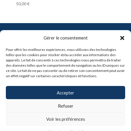
50,00
€
Contact
Gérer le consentement
info@pro-soft.fr
Pour offrir les meilleures expériences, nous utilisons des technologies
+33 6 81 21 41 91
telles que les cookies pour stocker et/ou accéder aux informations des
appareils. Le fait de consentir à ces technologies nous permettra de traiter
des données telles que le comportement de navigation ou les ID uniques sur

ce site. Le fait de ne pas consentir ou de retirer son consentement peut avoir
un effet négatif sur certaines caractéristiques et fonctions.
Partenaires
Accepter
Refuser
Voir les préférences
Copyright © 2024, Claris-Pro -
Mentions légales
|
CGV
|
Politique de confidentialité