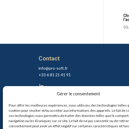
Cho
l’a
50
Contact
info@pro-soft.fr
+33 6 81 21 41 91

Gérer le consentement
Pour offrir les meilleures expériences, nous utilisons des technologies telles 
cookies pour stocker et/ou accéder aux informations des appareils. Le fait de c
ces technologies nous permettra de traiter des données telles que le compor
navigation ou les ID uniques sur ce site. Le fait de ne pas consentir ou de retire
consentement peut avoir un effet négatif sur certaines caractéristiques et fon
Copyright © 2024, Claris-Pro -
Mentions légales
|