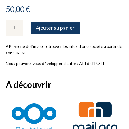
50,00
€
quantité
Ajouter au panier
de
API
Sirene
API Sirene de l’insee, retrouver les infos d’une société à partir de
de
son SIREN
l'insee,
retrouver
Nous pouvons vous développer d’autres
API de l’INSEE
les
infos
A découvrir
d'une
société
à
partir
de
son
SIREN