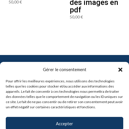
des images en
50,00
€
pdf
50,00
€
Contact
Gérer le consentement
info@pro-soft.fr
Pour offrir les meilleures expériences, nous utilisons des technologies
+33 6 81 21 41 91
telles que les cookies pour stocker et/ou accéder aux informations des
appareils. Le fait de consentir à ces technologies nous permettra de traiter
des données telles que le comportement de navigation ou les ID uniques sur

ce site. Le fait de ne pas consentir ou de retirer son consentement peut avoir
un effet négatif sur certaines caractéristiques et fonctions.
Partenaires
Accepter