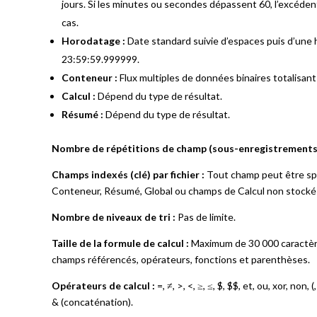
jours. Si les minutes ou secondes dépassent 60, l’excéden
cas.
Horodatage :
Date standard suivie d’espaces puis d’une h
23:59:59.999999.
Conteneur :
Flux multiples de données binaires totalisan
Calcul :
Dépend du type de résultat.
Résumé :
Dépend du type de résultat.
Nombre de répétitions de champ (sous-enregistrements)
Champs indexés (clé) par fichier :
Tout champ peut être spé
Conteneur, Résumé, Global ou champs de Calcul non stocké
Nombre de niveaux de tri :
Pas de limite.
Taille de la formule de calcul :
Maximum de 30 000 caractères
champs référencés, opérateurs, fonctions et parenthèses.
Opérateurs de calcul :
=, ≠, >, <, ≥, ≤, $, $$, et, ou, xor, non, (,
& (concaténation).