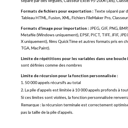
séparé par des virgules, Classeur Excel 95-2004 (.xls), Class
Formats de fichiers pour exportation :
Texte séparé par de
Tableau HTML, Fusion, XML, Fichiers FileMaker Pro, Classeur E
Formats d’image pour importation :
JPEG, GIF, PNG, BMP,
Metafile (Windows uniquement), EPSF, PICT, TIFF, JFIF, J
X uniquement), films QuickTime et autres formats pris en ch
TGA, MacPaint).
Limite de répétitions pour les variables dans une boucle i
sont définies comme des nombres
Limite de récursion pour la fonction personnalisée :
50 000 appels récursifs au total
La pile d’appels est limitée à 10 000 appels profonds à to
Si ces limites sont violées, la fonction personnalisée renverra 
Remarque : la récursion terminale est correctement optimis
pas la taille de la pile d’appels.