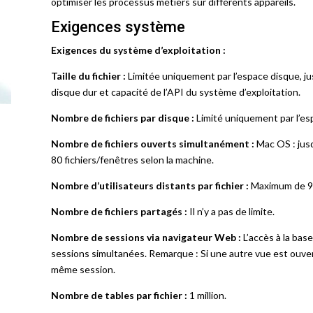
optimiser les processus métiers sur différents appareils.
Exigences système
Exigences du système d’exploitation :
Taille du fichier :
Limitée uniquement par l’espace disque, j
disque dur et capacité de l’API du système d’exploitation.
Nombre de fichiers par disque :
Limité uniquement par l’es
Nombre de fichiers ouverts simultanément :
Mac OS : jus
80 fichiers/fenêtres selon la machine.
Nombre d’utilisateurs distants par fichier :
Maximum de 9 
Nombre de fichiers partagés :
Il n’y a pas de limite.
Nombre de sessions via navigateur Web :
L’accès à la bas
sessions simultanées. Remarque : Si une autre vue est ouverte
même session.
Nombre de tables par fichier :
1 million.