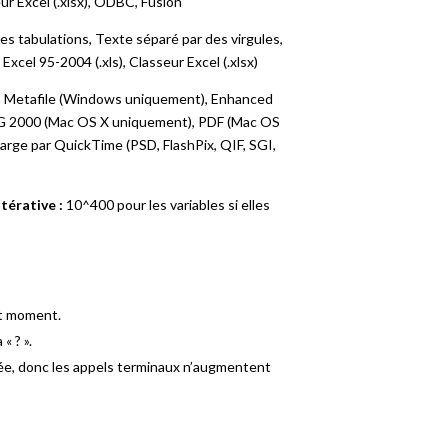
eur Excel (.xlsx), ODBC, Fusion
s tabulations, Texte séparé par des virgules,
xcel 95-2004 (.xls), Classeur Excel (.xlsx)
 Metafile (Windows uniquement), Enhanced
PEG 2000 (Mac OS X uniquement), PDF (Mac OS
arge par QuickTime (PSD, FlashPix, QIF, SGI,
térative :
10^400 pour les variables si elles
ut moment.
« ? ».
ée, donc les appels terminaux n’augmentent