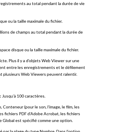
nregistrements au total pendant la durée de vie
que ou la taille maximale du fichier.
llions de champs au total pendant la durée de
pace disque ou la taille maximale du fichier.
icte. Plus il y a d’objets Web Viewer sur une
ent entre les enregistrements et le défilement
nt plusieurs Web Viewers peuvent ralentir.
:
Jusqu’à 100 caractères.
onteneur (pour le son, l’image, le film, les
es fichiers PDF d’Adobe Acrobat, les fichiers
e Global est spécifié comme une option.
 par la plage du type Nombre. Dans l’option