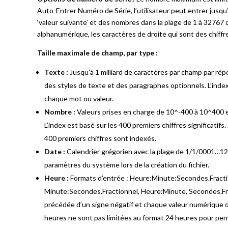
Auto-Entrer Numéro de Série, l’utilisateur peut entrer jusqu
‘valeur suivante’ et des nombres dans la plage de 1 à 32767 da
alphanumérique, les caractères de droite qui sont des chiff
Taille maximale de champ, par type :
Texte :
Jusqu’à 1 milliard de caractères par champ par répé
des styles de texte et des paragraphes optionnels. L’inde
chaque mot ou valeur.
Nombre :
Valeurs prises en charge de 10^-400 à 10^400 e
L’index est basé sur les 400 premiers chiffres significatifs
400 premiers chiffres sont indexés.
Date :
Calendrier grégorien avec la plage de 1/1/0001…12/
paramètres du système lors de la création du fichier.
Heure :
Formats d’entrée : Heure:Minute:Secondes.Fract
Minute:Secondes.Fractionnel, Heure:Minute, Secondes.Fra
précédée d’un signe négatif et chaque valeur numérique do
heures ne sont pas limitées au format 24 heures pour perm