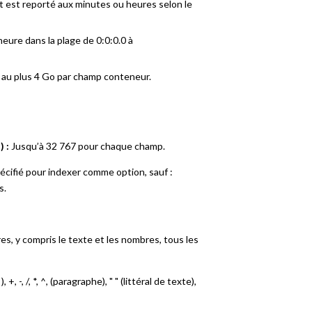
t est reporté aux minutes ou heures selon le
eure dans la plage de 0:0:0.0 à
t au plus 4 Go par champ conteneur.
 :
Jusqu’à 32 767 pour chaque champ.
cifié pour indexer comme option, sauf :
s.
, y compris le texte et les nombres, tous les
 ), +, -, /, *, ^, (paragraphe), " " (littéral de texte),