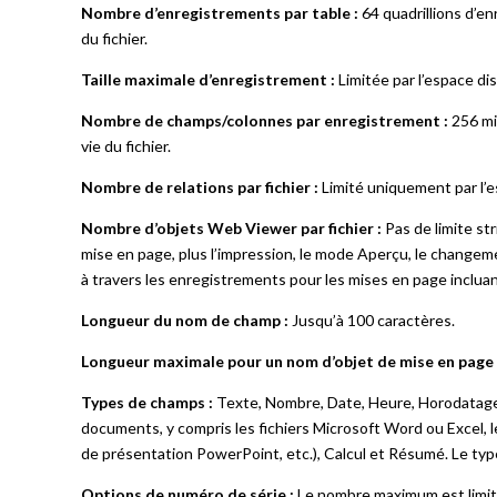
Nombre d’enregistrements par table :
64 quadrillions d’e
du fichier.
Taille maximale d’enregistrement :
Limitée par l’espace dis
Nombre de champs/colonnes par enregistrement :
256 mi
vie du fichier.
Nombre de relations par fichier :
Limité uniquement par l’es
Nombre d’objets Web Viewer par fichier :
Pas de limite str
mise en page, plus l’impression, le mode Aperçu, le changem
à travers les enregistrements pour les mises en page inclua
Longueur du nom de champ :
Jusqu’à 100 caractères.
Longueur maximale pour un nom d’objet de mise en page 
Types de champs :
Texte, Nombre, Date, Heure, Horodatage, C
documents, y compris les fichiers Microsoft Word ou Excel, l
de présentation PowerPoint, etc.), Calcul et Résumé. Le typ
Options de numéro de série :
Le nombre maximum est limité