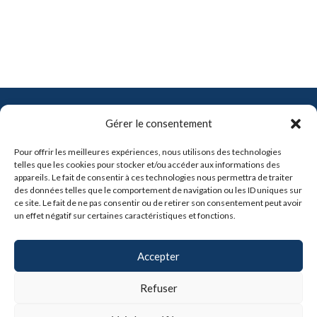
Contact
Gérer le consentement
info@pro-soft.fr
Pour offrir les meilleures expériences, nous utilisons des technologies
+33 6 81 21 41 91
telles que les cookies pour stocker et/ou accéder aux informations des
appareils. Le fait de consentir à ces technologies nous permettra de traiter
des données telles que le comportement de navigation ou les ID uniques sur

ce site. Le fait de ne pas consentir ou de retirer son consentement peut avoir
un effet négatif sur certaines caractéristiques et fonctions.
Partenaires
Accepter
Refuser