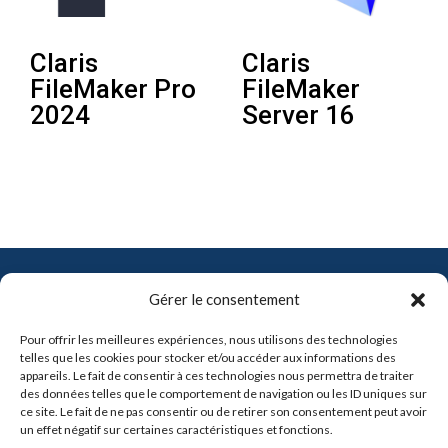
Claris
Claris
FileMaker Pro
FileMaker
2024
Server 16
Contact
Gérer le consentement
info@pro-soft.fr
Pour offrir les meilleures expériences, nous utilisons des technologies
+33 6 81 21 41 91
telles que les cookies pour stocker et/ou accéder aux informations des
appareils. Le fait de consentir à ces technologies nous permettra de traiter
des données telles que le comportement de navigation ou les ID uniques sur

ce site. Le fait de ne pas consentir ou de retirer son consentement peut avoir
un effet négatif sur certaines caractéristiques et fonctions.