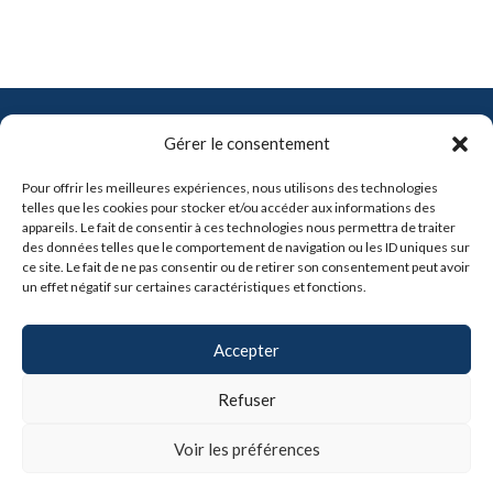
Contact
Gérer le consentement
info@pro-soft.fr
Pour offrir les meilleures expériences, nous utilisons des technologies
+33 6 81 21 41 91
telles que les cookies pour stocker et/ou accéder aux informations des
appareils. Le fait de consentir à ces technologies nous permettra de traiter
des données telles que le comportement de navigation ou les ID uniques sur

ce site. Le fait de ne pas consentir ou de retirer son consentement peut avoir
un effet négatif sur certaines caractéristiques et fonctions.
Partenaires
Accepter
Refuser
Voir les préférences
Copyright © 2024, Claris-Pro -
Mentions légales
|
CGV
|
Politique de confidentialité