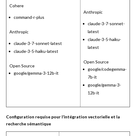
Cohere
Anthropic
command-r-plus
claude-3-7-sonnet-
latest
Anthropic
claude-3-5-haiku-
claude-3-7-sonnet-latest
latest
claude-3-5-haiku-latest
Open Source
Open Source
google/codegemma-
google/gemma-3-12b-it
7b-it
google/gemma-3-
12b-it
Configuration requise pour l’intégration vectorielle et la
recherche sémantique