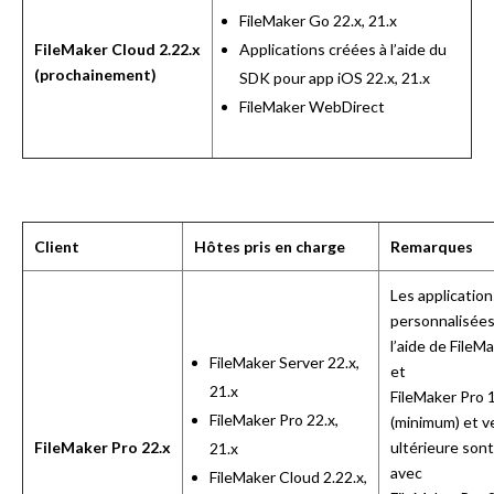
FileMaker Go 22.x, 21.x
FileMaker Cloud 2.22.x
Applications créées à l’aide du
(prochainement)
SDK pour app iOS 22.x, 21.x
FileMaker WebDirect
Client
Hôtes pris en charge
Remarques
Les application
personnalisées
l’aide de FileM
FileMaker Server 22.x,
et
21.x
FileMaker Pro
FileMaker Pro 22.x,
(minimum) et v
FileMaker Pro 22.x
ultérieure sont
21.x
avec
FileMaker Cloud 2.22.x,