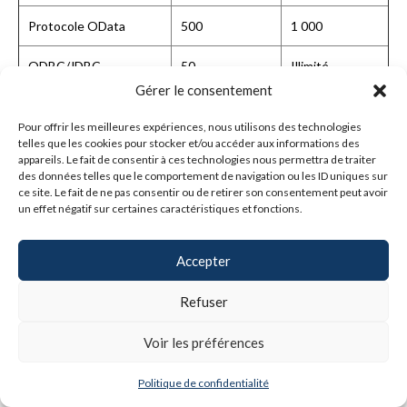
Protocole OData
500
1 000
ODBC/JDBC
50
Illimité
Gérer le consentement
*Plusieurs utilisateurs peuvent partager une même connexion de
Pour offrir les meilleures expériences, nous utilisons des technologies
Publication Web personnalisée. Ces connexions sont basées sur
telles que les cookies pour stocker et/ou accéder aux informations des
des événements de requêtes simultanés et non sur des
appareils. Le fait de consentir à ces technologies nous permettra de traiter
des données telles que le comportement de navigation ou les ID uniques sur
connexions permanentes.
ce site. Le fait de ne pas consentir ou de retirer son consentement peut avoir
un effet négatif sur certaines caractéristiques et fonctions.
** Les connexions sont limitées par le matériel, la conception des
apps personnalisées, le nombre d’utilisateurs actifs, le système
d’exploitation ou le contrat de licence/l’abonnement.
Accepter
Connexions FileMaker WebDirect prise en charge par le
Refuser
serveur Web
Voir les préférences
Maximum
Serveur Web
Testé
autorisé
Politique de confidentialité