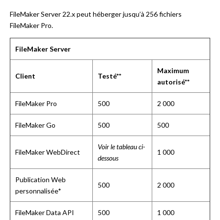
FileMaker Server 22.x peut héberger jusqu’à 256 fichiers
FileMaker Pro.
FileMaker Server
Maximum
Client
Testé**
autorisé**
FileMaker Pro
500
2 000
FileMaker Go
500
500
Voir le tableau ci-
FileMaker WebDirect
1 000
dessous
Publication Web
500
2 000
personnalisée*
FileMaker Data API
500
1 000