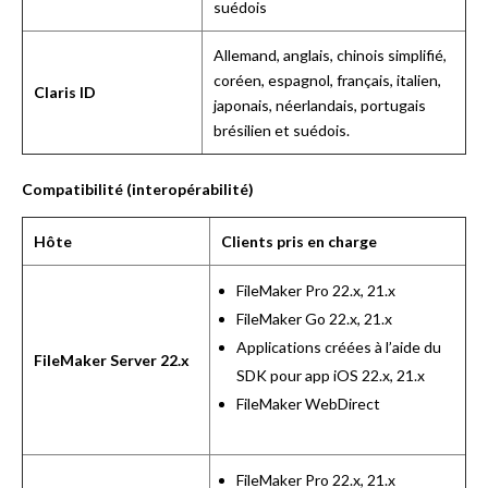
suédois
Allemand, anglais, chinois simplifié,
coréen, espagnol, français, italien,
Claris ID
japonais, néerlandais, portugais
brésilien et suédois.
Compatibilité (interopérabilité)
Hôte
Clients pris en charge
FileMaker Pro 22.x, 21.x
FileMaker Go 22.x, 21.x
Applications créées à l’aide du
FileMaker Server 22.x
SDK pour app iOS 22.x, 21.x
FileMaker WebDirect
FileMaker Pro 22.x, 21.x