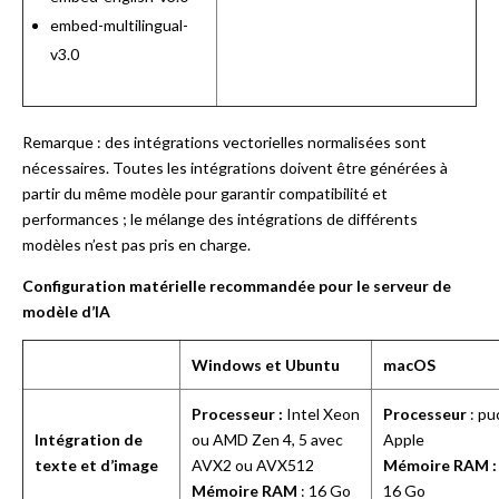
embed-multilingual-
v3.0
Remarque : des intégrations vectorielles normalisées sont
nécessaires. Toutes les intégrations doivent être générées à
partir du même modèle pour garantir compatibilité et
performances ; le mélange des intégrations de différents
modèles n’est pas pris en charge.
Configuration matérielle recommandée pour le serveur de
modèle d’IA
Windows et Ubuntu
macOS
Processeur :
Intel Xeon
Processeur
: pu
Intégration de
ou AMD Zen 4, 5 avec
Apple
texte et d’image
AVX2 ou AVX512
Mémoire RAM :
Mémoire RAM
: 16 Go
16 Go