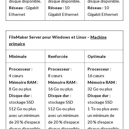
disque disponible.
disque disponible.
disque disponible.
Réseau
: Gigabit
Réseau
: 10
Réseau
: 10
Ethernet
Gigabit Ethernet
Gigabit Ethernet
FileMaker Server pour Windows et Linux –
Machine
primaire
Minimale
Renforcée
Optimale
Processeur
:
Processeur
:
Processeur
:
4 cœurs
8 cœurs
16 cœurs
Mémoire RAM
:
Mémoire RAM
:
Mémoire RAM
:
8 Go ou plus
16 Go ou plus
32 Go ou plus
Disque dur
:
Disque dur
:
Disque dur
:
stockage SSD
stockage SSD
stockage SSD
512 Go ou plus
512 Go ou plus
1 To ou plus avec
avec un minimum
avec un minimum
un minimum de
de 20 % d’espace
de 20 % d’espace
20 % d’espace
disque disponible.
disque disponible.
disque disponible.