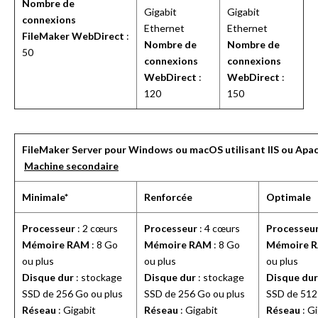
Nombre de
Gigabit
Gigabit
connexions
Ethernet
Ethernet
FileMaker WebDirect
:
Nombre de
Nombre de
50
connexions
connexions
WebDirect
:
WebDirect
:
120
150
FileMaker Server pour Windows ou macOS utilisant IIS ou Apa
Machine secondaire
Minimale*
Renforcée
Optimale
Processeur
: 2 cœurs
Processeur
: 4 cœurs
Processeu
Mémoire RAM
: 8 Go
Mémoire RAM
: 8 Go
Mémoire 
ou plus
ou plus
ou plus
Disque dur
: stockage
Disque dur
: stockage
Disque dur
SSD de 256 Go ou plus
SSD de 256 Go ou plus
SSD de 512
Réseau
: Gigabit
Réseau
: Gigabit
Réseau
: Gi