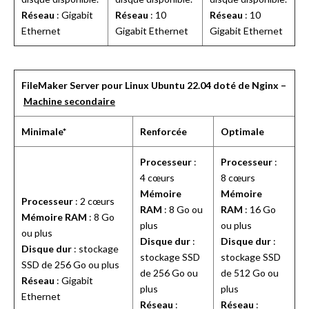
Réseau
: Gigabit
Réseau
: 10
Réseau
: 10
Ethernet
Gigabit Ethernet
Gigabit Ethernet
FileMaker Server pour Linux Ubuntu 22.04 doté de Nginx –
Machine secondaire
Minimale*
Renforcée
Optimale
Processeur
:
Processeur
:
4 cœurs
8 cœurs
Mémoire
Mémoire
Processeur
: 2 cœurs
RAM
: 8 Go ou
RAM
: 16 Go
Mémoire RAM
: 8 Go
plus
ou plus
ou plus
Disque dur
:
Disque dur
:
Disque dur
: stockage
stockage SSD
stockage SSD
SSD de 256 Go ou plus
de 256 Go ou
de 512 Go ou
Réseau
: Gigabit
plus
plus
Ethernet
Réseau
:
Réseau
: