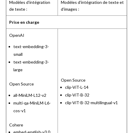
Modèles d’intégration
Modèles d’intégration de texte et
de texte :
d’images :
Prise en charge
OpenAI
text-embedding-3-
small
text-embedding-3-
large
Open Source
Open Source
clip-ViT-L-14
clip-ViT-B-32
all-MiniLM-L12-v2
clip-ViT-B-32-multilingual-v1
multi-qa-MiniLM-L6-
cos-v1
Cohere
embed-english-v3.0