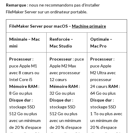
Remarque
: nous ne recommandons pas d’installer
FileMaker Server sur un ordinateur portable.
FileMaker Server pour macOS –
Machine primaire
Minimale – Mac
Renforcée –
Optimale –
mini
Mac Studio
Mac Pro
Processeur
:
Processeur
: puce
Processeur
:
puce Apple M1
Apple M2 Max
puce Apple
avec 8 cœurs ou
avec processeur
M2 Ultra avec
Intel Core i5
12 cœurs
processeur
Mémoire RAM
:
Mémoire RAM
:
24 cœurs
RAM
:
8 Go ou plus
32 Go ou plus
64 Go ou plus
Disque dur
:
Disque dur
:
Disque dur
:
stockage SSD
stockage SSD
stockage SSD
512 Go ou plus
512 Go ou plus
1 To ou plus avec
avec un minimum
avec un minimum
un minimum de
de 20 % d’espace
de 20 % d’espace
20 % d’espace