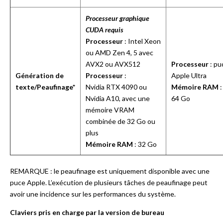
Processeur graphique
CUDA requis
Processeur
: Intel Xeon
ou AMD Zen 4, 5 avec
AVX2 ou AVX512
Processeur
: pu
Génération de
Processeur
:
Apple Ultra
texte/Peaufinage*
Nvidia RTX 4090 ou
Mémoire RAM
:
Nvidia A10, avec une
64 Go
mémoire VRAM
combinée de 32 Go ou
plus
Mémoire RAM
: 32 Go
REMARQUE : le peaufinage est uniquement disponible avec une
puce Apple. L’exécution de plusieurs tâches de peaufinage peut
avoir une incidence sur les performances du système.
Claviers pris en charge par la version de bureau