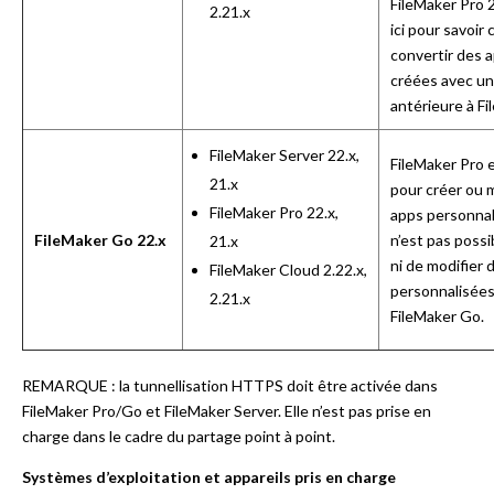
FileMaker Pro 
2.21.x
ici
pour savoir
convertir des a
créées avec un
antérieure à Fi
FileMaker Server 22.x,
FileMaker Pro 
21.x
pour créer ou 
FileMaker Pro 22.x,
apps personnali
FileMaker Go 22.x
n’est pas possi
21.x
ni de modifier 
FileMaker Cloud 2.22.x,
personnalisées
2.21.x
FileMaker Go.
REMARQUE : la tunnellisation HTTPS doit être activée dans
FileMaker Pro/Go et FileMaker Server. Elle n’est pas prise en
charge dans le cadre du partage point à point.
Systèmes d’exploitation et appareils pris en charge