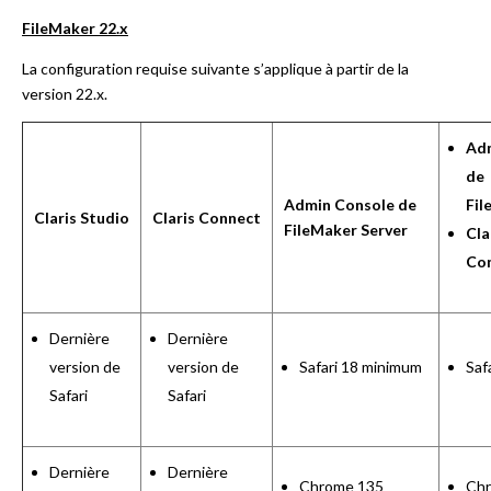
FileMaker 22.x
La configuration requise suivante s’applique à partir de la
version 22.x.
Ad
de
Admin Console de
Fil
Claris Studio
Claris Connect
FileMaker Server
Cla
Co
Dernière
Dernière
version de
version de
Safari 18 minimum
Saf
Safari
Safari
Dernière
Dernière
Chrome 135
Ch