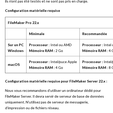
ils n’ont pas été testés et ne sont pas pris en charge.
Configuration matérielle requise
FileMaker Pro 22.x
Minimale
Recommandée
Sur un PC
Processeur
: Intel ou AMD
Processeur
: Intel
Windows
Mémoire RAM :
2 Go
Mémoire RAM
: 4 
Processeur :
Intel/puce Apple
Processeur :
Intel
macOS
Mémoire RAM
: 4 Go
Mémoire RAM
: 8 
Configuration matérielle requise pour FileMaker Server 22.x :
Nous vous recommandons d’utiliser un ordinateur dédié pour
FileMaker Server. Il devra servir de serveur de base de données
uniquement. N’utilisez pas de serveur de messagerie,
d’impression ou de fichiers réseau.