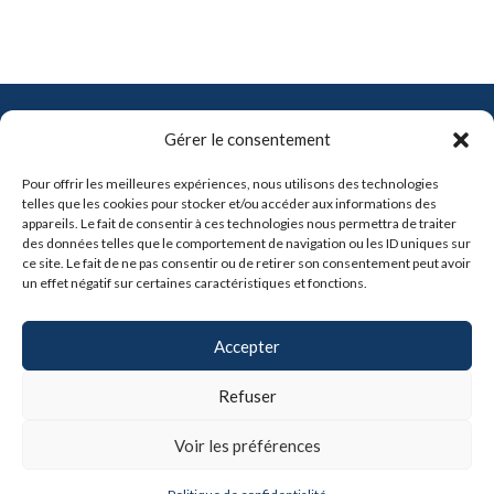
Contact
Gérer le consentement
info@pro-soft.fr
Pour offrir les meilleures expériences, nous utilisons des technologies
+33 6 81 21 41 91
telles que les cookies pour stocker et/ou accéder aux informations des
appareils. Le fait de consentir à ces technologies nous permettra de traiter
des données telles que le comportement de navigation ou les ID uniques sur

ce site. Le fait de ne pas consentir ou de retirer son consentement peut avoir
un effet négatif sur certaines caractéristiques et fonctions.
Partenaires
Accepter
Refuser
Voir les préférences
Copyright © 2024, Claris-Pro -
Mentions légales
|
CGV
|
Politique de confidentialité