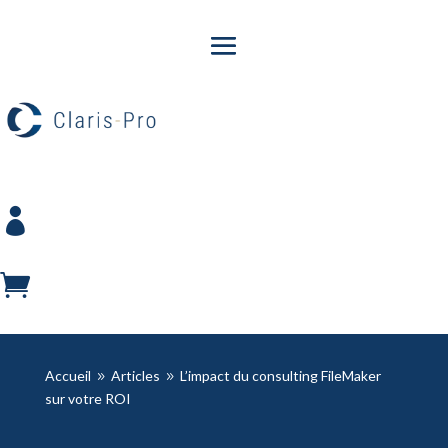


Accueil
Articles
L’impact du consulting FileMaker
9
9
sur votre ROI