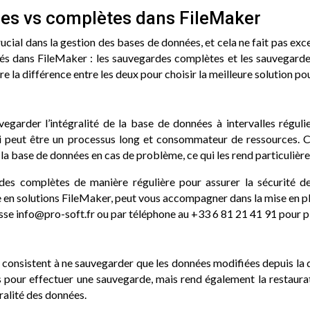
les vs complètes dans FileMaker
cial dans la gestion des bases de données, et cela ne fait pas exc
s dans FileMaker : les sauvegardes complètes et les sauvegarde
e la différence entre les deux pour choisir la meilleure solution po
garder l’intégralité de la base de données à intervalles régulie
ui peut être un processus long et consommateur de ressources. 
e la base de données en cas de problème, ce qui les rend particulière
des complètes de manière régulière pour assurer la sécurité de
ste en solutions FileMaker, peut vous accompagner dans la mise en
esse info@pro-soft.fr ou par téléphone au +33 6 81 21 41 91 pour p
s, consistent à ne sauvegarder que les données modifiées depuis l
s pour effectuer une sauvegarde, mais rend également la restaurati
ralité des données.