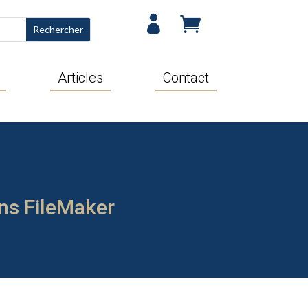


Articles
Contact
ns FileMaker