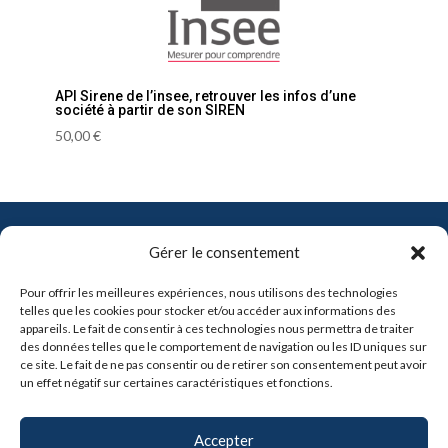
API Sirene de l’insee, retrouver les infos d’une
société à partir de son SIREN
50,00
€
Contact
Gérer le consentement
info@pro-soft.fr
Pour offrir les meilleures expériences, nous utilisons des technologies
+33 6 81 21 41 91
telles que les cookies pour stocker et/ou accéder aux informations des
appareils. Le fait de consentir à ces technologies nous permettra de traiter
des données telles que le comportement de navigation ou les ID uniques sur

ce site. Le fait de ne pas consentir ou de retirer son consentement peut avoir
un effet négatif sur certaines caractéristiques et fonctions.
Partenaires
Accepter