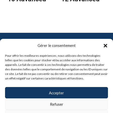
Contact
Gérer le consentement
info@pro-soft.fr
Pour offrir les meilleures expériences, nous utilisons des technologies
+33 6 81 21 41 91
telles que les cookies pour stocker et/ou accéder aux informations des
appareils. Le fait de consentir à ces technologies nous permettra de traiter
des données telles que le comportement de navigation ou les ID uniques sur

ce site. Le fait de ne pas consentir ou de retirer son consentement peut avoir
un effet négatif sur certaines caractéristiques et fonctions.
Partenaires
Accepter
Refuser