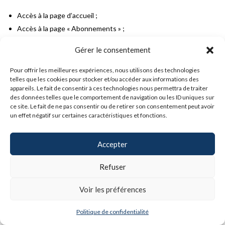
Accès à la page d’accueil ;
Accès à la page « Abonnements » ;
Création d’un Claris ID ;
Gérer le consentement
Connexion avec un Claris ID.
Pour offrir les meilleures expériences, nous utilisons des technologies
Configuration matérielle recommandée
telles que les cookies pour stocker et/ou accéder aux informations des
pour la publication Web
appareils. Le fait de consentir à ces technologies nous permettra de traiter
des données telles que le comportement de navigation ou les ID uniques sur
ce site. Le fait de ne pas consentir ou de retirer son consentement peut avoir
Nombre de clients
Configuration FileMaker Server
un effet négatif sur certaines caractéristiques et fonctions.
FileMaker WebDirect*
recommandée
Accepter
Déploiement sur une seule
1 à 100*
machine pour Windows et macOS
Refuser
Déploiement sur une seule
1 à 120*
Voir les préférences
machine pour Linux
Déploiement sur plusieurs
Politique de confidentialité
machines (chaque machine