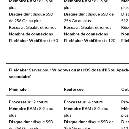
Mémoire RAM :
8 Go ou
Mémoire RAM :
8 Go ou
Mém
plus
plus
plus
Disque dur :
disque SSD
Disque dur :
disque SSD de
Disq
de 256 Go ou plus
256 Go ou plus
512 
Réseau :
Gigabit Ethernet
Réseau :
Gigabit Ethernet
Rés
Nombre de connexions
Nombre de connexions
Nom
FileMaker WebDirect :
50
FileMaker WebDirect :
120
Fil
FileMaker Server pour Windows ou macOS doté d’IIS ou Apach
secondaire*
Minimale
Renforcée
Opt
Processeur :
2 cœurs
Processeur :
4 cœurs
Pro
Mémoire RAM :
8 Go ou
Mémoire RAM :
8 Go ou
Mém
plus
plus
plus
Disque dur :
disque SSD
Disque dur :
disque SSD de
Disq
de 256 Go ou plus
256 Go ou plus
512 