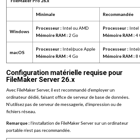
FileMaker Pro
26.x
Minimale
Recommandée
Processeur :
Intel ou AMD
Processeur :
Intel
Windows
Mémoire RAM :
2 Go
Mémoire RAM :
4 
Processeur :
Intel/puce Apple
Processeur :
Intel
macOS
Mémoire RAM :
4 Go
Mémoire RAM :
8 
Configuration matérielle requise pour
FileMaker Server 26.x
Avec FileMaker Server, il est recommandé d’employer un
ordinateur dédié, faisant office de serveur de base de données.
N’utilisez pas de serveur de messagerie, d’impression ou de
fichiers réseau.
Remarque :
l’installation de FileMaker Server sur un ordinateur
portable n’est pas recommandée.