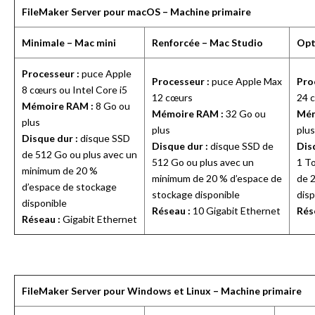
FileMaker Server pour macOS – Machine primaire
Minimale – Mac
mini
Renforcée – Mac Studio
Opt
Processeur :
puce Apple
Processeur :
puce Apple Max
Pro
8 cœurs ou Intel Core i5
12 cœurs
24 
Mémoire RAM :
8 Go ou
Mémoire RAM :
32 Go ou
Mém
plus
plus
plu
Disque dur :
disque SSD
Disque dur :
disque SSD de
Dis
de 512 Go ou plus avec un
512 Go ou plus avec un
1 T
minimum de 20 %
minimum de 20 % d’espace de
de 
d’espace de stockage
stockage disponible
disp
disponible
Réseau :
10 Gigabit Ethernet
Rés
Réseau :
Gigabit Ethernet
FileMaker Server pour Windows et Linux – Machine primaire