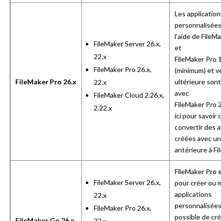
Les application
personnalisées
l’aide de FileM
FileMaker Server 26.x,
et
22.x
FileMaker Pro
FileMaker Pro 26.x,
(minimum) et v
FileMaker Pro 26.x
ultérieure sont
22.x
avec
FileMaker Cloud 2.26.x,
FileMaker Pro 
2.22.x
ici
pour savoir
convertir des a
créées avec un
antérieure à Fi
FileMaker Pro 
FileMaker Server 26.x,
pour créer ou 
applications
22.x
personnalisées.
FileMaker Pro 26.x,
possible de cré
FileMaker Go 26.x
22.x