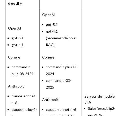
d’outil »
OpenAI
gpt-5.1
OpenAI
gpt-4.1
gpt-5.1
(recommandé pour
gpt-4.1
RAG)
Cohere
Cohere
command-r-
command-r-plus-08-
plus-08-2424
2024
command-a-03-
Anthropic
2025
claude-sonnet-
Serveur de modèle
Anthropic
d’IA
4-6
Salesforce/blip2-
claude-haiku-4-
claude-sonnet-4-6
opt-2.7b