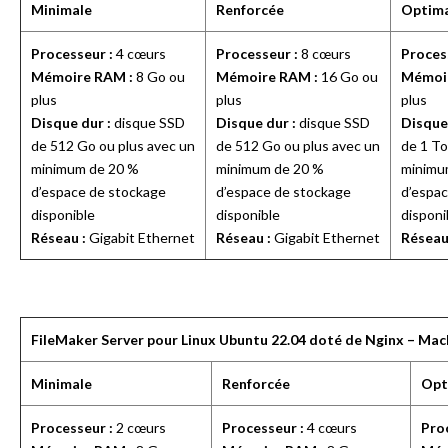
Minimale
Renforcée
Optim
Processeur :
4 cœurs
Processeur :
8 cœurs
Proces
Mémoire RAM :
8 Go ou
Mémoire RAM :
16 Go ou
Mémoi
plus
plus
plus
Disque dur :
disque SSD
Disque dur :
disque SSD
Disque 
de 512 Go ou plus avec un
de 512 Go ou plus avec un
de 1 To
minimum de 20 %
minimum de 20 %
minimu
d’espace de stockage
d’espace de stockage
d’espa
disponible
disponible
disponi
Réseau :
Gigabit Ethernet
Réseau :
Gigabit Ethernet
Réseau
FileMaker Server pour Linux Ubuntu 22.04 doté de Nginx – Mac
Minimale
Renforcée
Opt
Processeur :
2 cœurs
Processeur :
4 cœurs
Pro