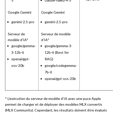
5
claude-haiku-4-5
Google Gemini
Google Gemini
genimi-2.5-pro
gemini-2.5-pro
Serveur de
Serveur de modèle
modèle d’IA*
d’IA*
google/gemma-
google/gemma-3-
3-12b-it
12b-it (Best for
openai/gpt-
RAG)
oss-20b
google/codegemma-
7b-it
openai/gpt-oss-20b
* L’exécution du serveur de modèle d’IA avec une puce Apple
permet de charger et de déployer des modèles MLX convertis
(MLX Community). Cependant, les résultats doivent être évalués