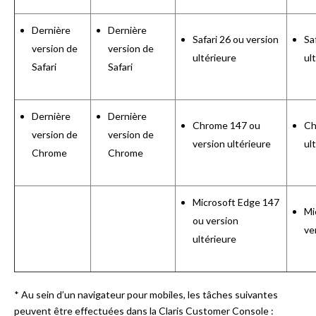
Dernière
Dernière
Safari 26 ou version
Sa
version de
version de
ultérieure
ul
Safari
Safari
Dernière
Dernière
Chrome 147 ou
Ch
version de
version de
version ultérieure
ul
Chrome
Chrome
Microsoft Edge 147
Mi
ou version
ve
ultérieure
* Au sein d’un navigateur pour mobiles, les tâches suivantes
peuvent être effectuées dans la Claris Customer Console :