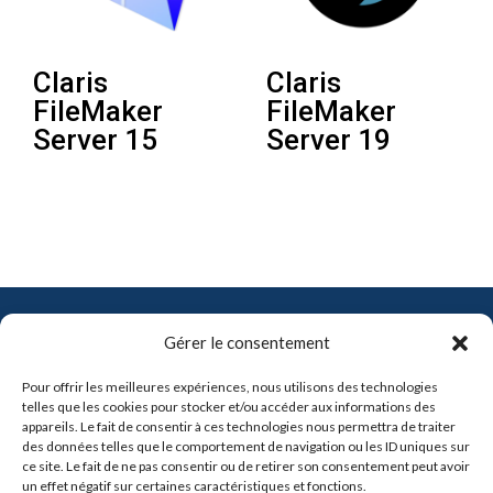
Claris
Claris
FileMaker
FileMaker
Server 15
Server 19
Contact
Gérer le consentement
info@pro-soft.fr
Pour offrir les meilleures expériences, nous utilisons des technologies
+33 6 81 21 41 91
telles que les cookies pour stocker et/ou accéder aux informations des
appareils. Le fait de consentir à ces technologies nous permettra de traiter
des données telles que le comportement de navigation ou les ID uniques sur

ce site. Le fait de ne pas consentir ou de retirer son consentement peut avoir
un effet négatif sur certaines caractéristiques et fonctions.